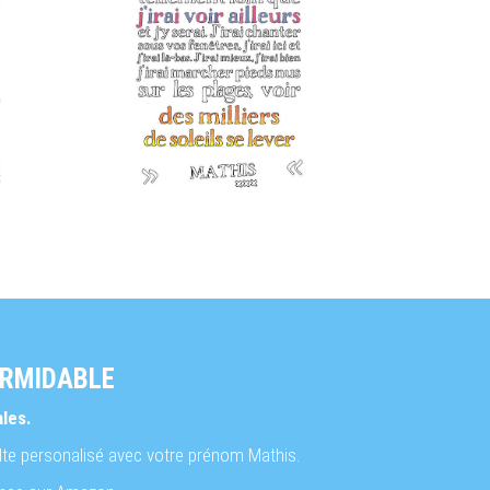
ORMIDABLE
ales.
ulte personalisé avec votre prénom Mathis.