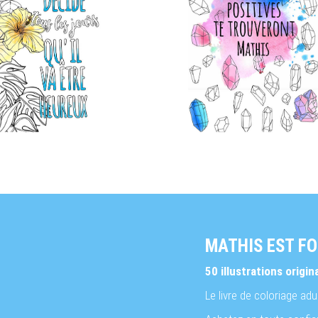
MATHIS EST F
50 illustrations origin
Le livre de coloriage ad